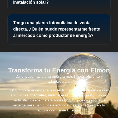
instalación solar?
Tengo una planta fotovoltaica de venta
directa. ¿Quién puede representarme frente
al mercado como productor de energía?
Transforma tu Energía con Elmon
Da el paso hacia una energía más limpia, eficiente y
adaptada a ti.
En Elmon te acompañamos en tu transición energética con
soluciones integrales, tanto si eres una empresa como un
particular: desde instalaciones fotovoltaicas y puntos de
recarga para vehículos eléctricos, hasta el ahorro en tu
factura con Feníe Energía.