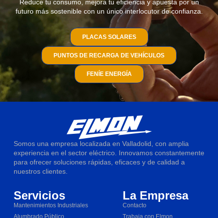
Reduce tu consumo, mejora tu eficiencia y apuesta por un
futuro más sostenible con un único interlocutor de confianza.
PLACAS SOLARES
PUNTOS DE RECARGA DE VEHÍCULOS
FENÍE ENERGÍA
Somos una empresa localizada en Valladolid, con amplia
experiencia en el sector eléctrico. Innovamos constantemente
para ofrecer soluciones rápidas, eficaces y de calidad a
nuestros clientes.
Servicios
La Empresa
Mantenimientos Industriales
Contacto
Alumbrado Público
Trabaja con Elmon