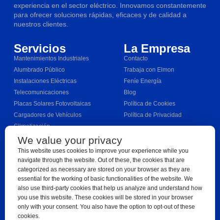
experiencia en el sector eléctrico. Innovamos constantemente
para ofrecer soluciones rápidas, eficaces y de calidad a
nuestros clientes.
Servicios
La Empresa
Mantenimientos Industriales
Contacto
Alumbrado Público
Trabaja con Elmon
Instalaciones Eléctricas
Feníe Energía
Telecomunicaciones
Blog
Placas Solares Fotovoltaicas
Política de Cookies
Cargadores de Vehículos
Política de Privacidad
Climatización
Servicio Técnico Autorizado de
We value your privacy
Riello en Castilla y León
This website uses cookies to improve your experience while you
navigate through the website. Out of these, the cookies that are
Síguenos en RRSS
categorized as necessary are stored on your browser as they are
essential for the working of basic functionalities of the website. We
also use third-party cookies that help us analyze and understand how
you use this website. These cookies will be stored in your browser
only with your consent. You also have the option to opt-out of these
cookies.