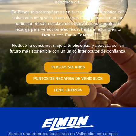
adaptada a ti.
En Elmon te acompañamos en tu transición energética con
soluciones integrales, tanto si eres una empresa como un
particular: desde instalaciones fotovoltaicas y puntos de
recarga para vehículos eléctricos, hasta el ahorro en tu
factura con Feníe Energía.
Reduce tu consumo, mejora tu eficiencia y apuesta por un
futuro más sostenible con un único interlocutor de confianza.
PLACAS SOLARES
PUNTOS DE RECARGA DE VEHÍCULOS
FENÍE ENERGÍA
Somos una empresa localizada en Valladolid, con amplia