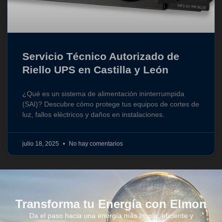
Servicio Técnico Autorizado de
Riello UPS en Castilla y León
¿Qué es un sistema de alimentación ininterrumpida
(SAI)? Descubre cómo protege tus equipos de cortes de
luz, fallos eléctricos y daños en instalaciones.
julio 18, 2025
No hay comentarios
Transforma tu Energía con Elmon
Da el paso hacia una energía más limpia, eficiente y